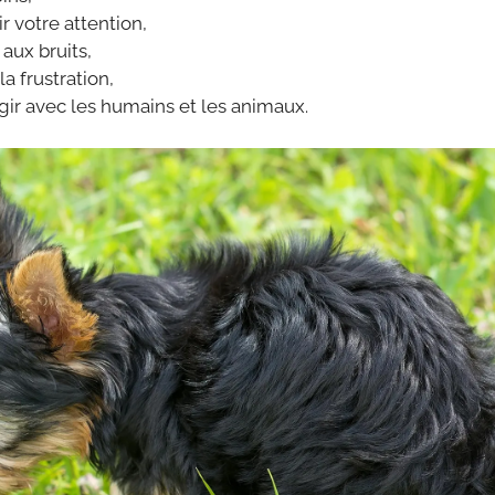
 votre attention,
aux bruits,
 frustration,
ir avec les humains et les animaux.