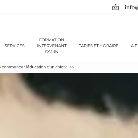
info
FORMATION
SERVICES
INTERVENANT
TARIFS ET HORAIRE
À 
CANIN
e commencer l’éducation d’un chiot?